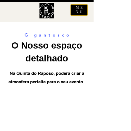
ME
NU
G i g a n t e s c o
O Nosso espaço
detalhado
Na Quinta do Raposo, poderá criar a
atmosfera perfeita para o seu evento.