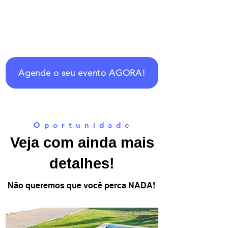
Agende o seu evento AGORA!
O p o r t u n i d a d e
Veja com ainda mais
detalhes!
Não queremos que você perca NADA!