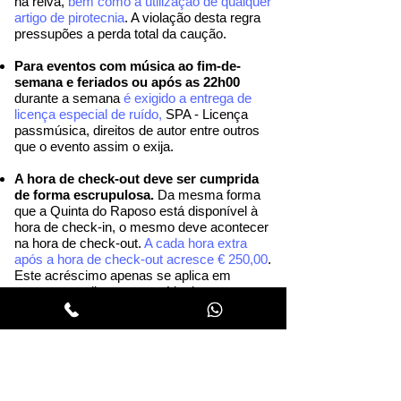
na relva,
bem como a utilização de qualquer
artigo de pirotecnia
. A violação desta regra
pressupões a perda total da caução.
Para eventos com música ao fim-de-
semana e feriados ou após as 22h00
durante a semana
é exigido a entrega de
licença especial de ruído,
SPA - Licença
passmúsica, direitos de autor entre outros
que o evento assim o exija.
A hora de check-out deve ser cumprida
de forma escrupulosa.
Da mesma forma
que a Quinta do Raposo está disponível à
hora de check-in, o mesmo deve acontecer
na hora de check-out.
A cada hora extra
após a hora de check-out acresce € 250,00
.
Este acréscimo apenas se aplica em
atrasos para limpeza e saída de
participantes do evento, pelo que não
poderão ser utilizados para prolongamento
de eventos.
NOTA: no final do evento é devolvido o
valor de caução mediante verificação de