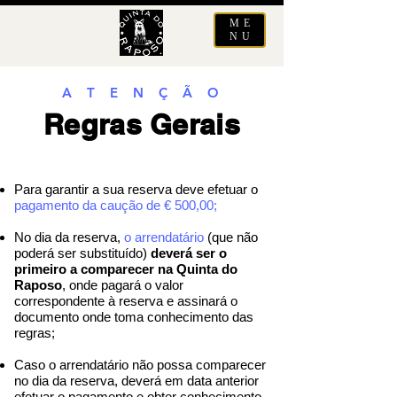
ME
NU
A T E N Ç Ã O
Regras Gerais
Para garantir a sua reserva deve efetuar o
pagamento da caução de € 500,00;
No dia da reserva,
o arrendatário
(que não
poderá ser substituído)
deverá ser o
primeiro a comparecer na Quinta do
Raposo
, onde pagará o valor
correspondente à reserva e assinará o
documento onde toma conhecimento das
regras;
Caso o arrendatário não possa comparecer
no dia da reserva, deverá em data anterior
efetuar o pagamento e obter conhecimento